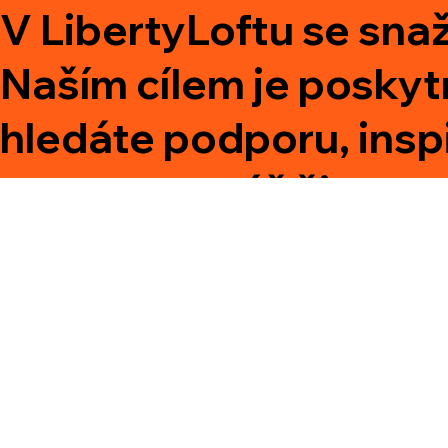
V LibertyLoftu se snaž
Naším cílem je poskytn
hledáte podporu, inspir
prostor na váš život.
WADE Atelier s.r.o.
info@wade.cz