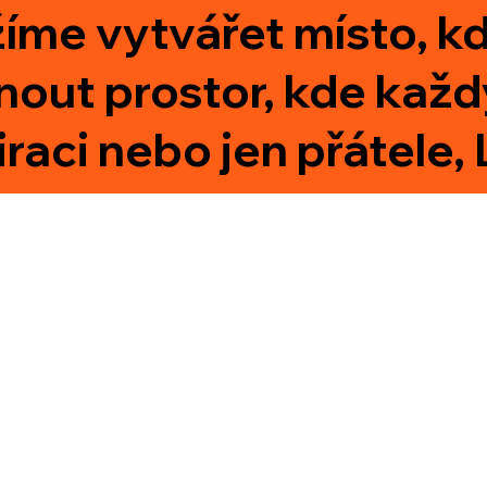
íme vytvářet místo, kd
out prostor, kde každý 
aci nebo jen přátele, L
info@wade
Fakturační údaje