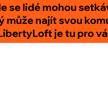
e se lidé mohou setkáva
může najít svou komunit
ibertyLoft je tu pro vá
.cz
: